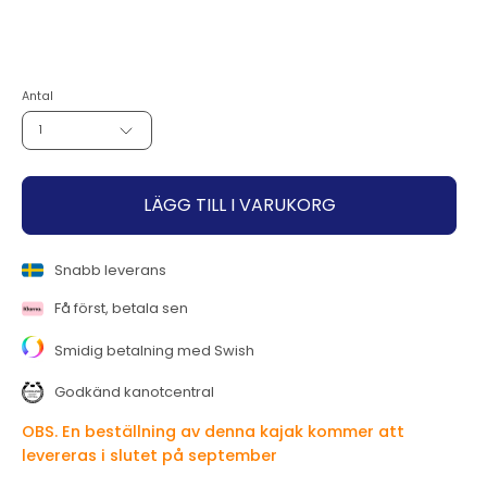
382,00 kr
459,00 kr
Lägg
till
Antal
1
LÄGG TILL I VARUKORG
Snabb leverans
Få först, betala sen
Smidig betalning med Swish
Godkänd kanotcentral
OBS. En beställning av denna kajak kommer att
levereras i slutet på september