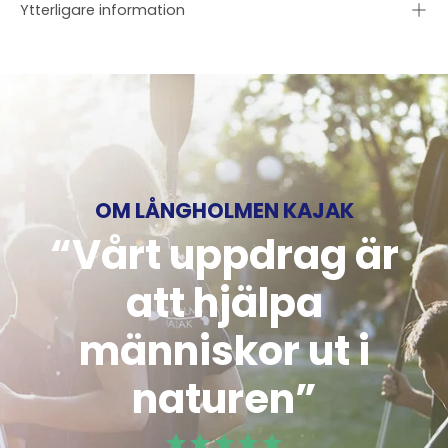
Ytterligare information
OM LÅNGHOLMEN KAJAK
“Vårt uppdrag är
att hjälpa
människor ut i
naturen”