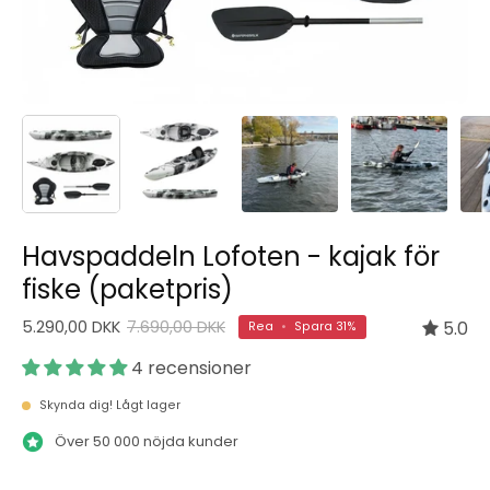
Havspaddeln Lofoten - kajak för
fiske (paketpris)
5.290,00 DKK
7.690,00 DKK
5.0
Rea
•
Spara
31%
4 recensioner
Skynda dig! Lågt lager
Över 50 000 nöjda kunder