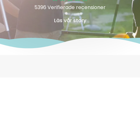
5396 Verifierade recensioner
Läs vår story
Prenumerera på vårt nyhetsbrev!
Prenumere
på
vårt
nyhetsbrev