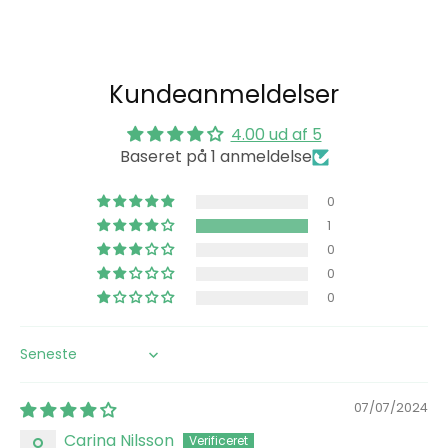
dig
vores
nyhedsbre
Kundeanmeldelser
4.00 ud af 5
Baseret på 1 anmeldelse
0
1
0
0
0
Sort by
07/07/2024
Carina Nilsson