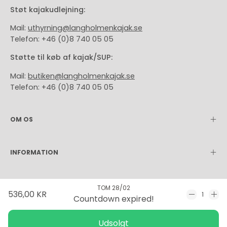
Støt kajakudlejning:
Mail:
uthyrning@langholmenkajak.se
Telefon: +46 (0)8 740 05 05
Støtte til køb af kajak/SUP:
Mail:
butiken@langholmenkajak.se
Telefon: +46 (0)8 740 05 05
OM OS
INFORMATION
Sprog
Valuta
TOM 28/02
Dansk
DKK Kr.
536,00 KR
Countdown expired!
Reducer
For
antallet
ant
Udsolgt