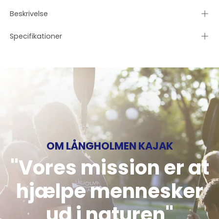
Beskrivelse
Specifikationer
OM LÅNGHOLMEN KAJAK
"Vores mission er at
hjælpe mennesker
ud i naturen"