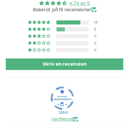
4.74 av 5
Baserat på 19 recensioner
14
5
0
0
0
Skriv en recension
100.0
Verifierad