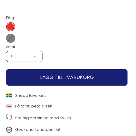
till
Färg
Röd
Grå
Antal
1
LÄGG TILL I VARUKORG
Snabb leverans
Få först, betala sen
Smidig betalning med Swish
Godkänd kanotcentral