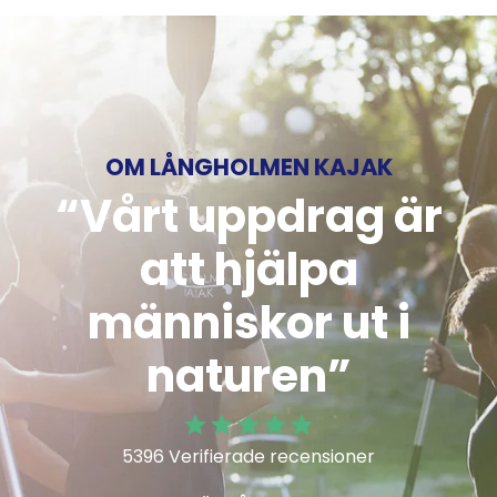
OM LÅNGHOLMEN KAJAK
“Vårt uppdrag är
att hjälpa
människor ut i
naturen”
5396 Verifierade recensioner