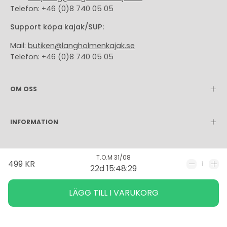
Telefon: +46 (0)8 740 05 05
Support köpa kajak/SUP:
Mail:
butiken@langholmenkajak.se
Telefon: +46 (0)8 740 05 05
OM OSS
INFORMATION
Språk
Valuta
T.O.M 31/08
Svenska
SEK Kr
499 KR
22d 15:48:29
Minska
Ök
antal
ant
LÄGG TILL I VARUKORG
© 2026,
Långholmen kajak
.