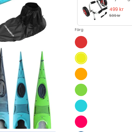
499 kr
599 kr
Färg
Röd
Gul
Orange
Grön
Blå
Rainbow