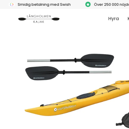
Hoppa
Smidig betalning med Swish
Över 250 000 nöjda kunder
till
innehåll
Hyra
Öppna
bildlightbox