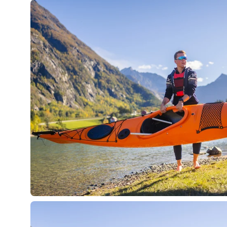
Öppna
bildlightbox
Öppna
bildlightbox