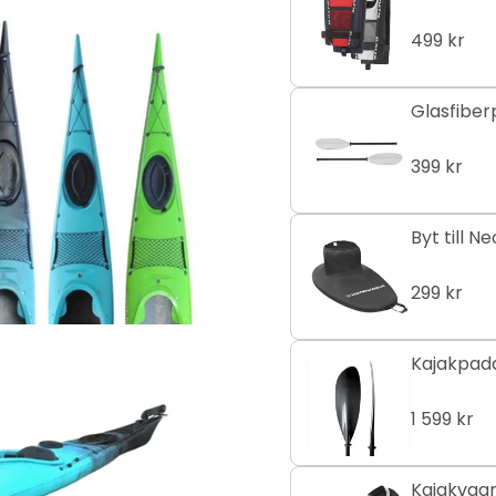
499 kr
Glasfibe
399 kr
299 kr
1 599 kr
Kajakvagn