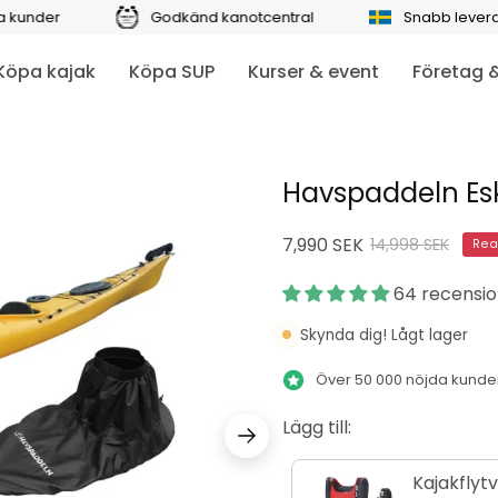
Godkänd kanotcentral
Snabb leverans Inom 
Köpa kajak
Köpa SUP
Kurser & event
Företag 
Havspaddeln Esk
7,990 SEK
14,998 SEK
Rea
64 recensi
Skynda dig! Lågt lager
Över 50 000 nöjda kunde
Kajakflyt