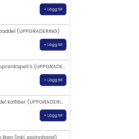
+ Lägg till
rpaddel (UPPGRADERING)
+ Lägg till
Byt till Neoprenkapell S (UPPGRADERING)
+ Lägg till
Kajakpaddel kolfiber (UPPGRADERING)
+ Lägg till
 liten (inkl. spännband)