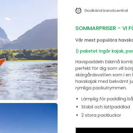
Godkänd kanotcentral
SOMMARPRISER - VI F
Vår mest populära havska
(I paketet ingår kajak, pa
Havspaddeln Eskimå kombin
perfekt för dig som vill bö
skärgårdsvatten som i en l
havskajak med bekvämt jus
rymliga packutrymmen.
Lämplig för paddling bå
Stabil och lättpaddlad
2 stora packluckor