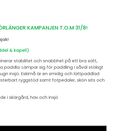
ÖRLÄNGER KAMPANJEN T.O.M 31/8!
jak!
ddel & kapell)
erar stabilitet och snabbhet på ett bra sätt,
rja paddla. Lämpar sig för paddling i såväl stökigt
ugn insjö. Eskimå är en smidig och lättpaddlad
terbart ryggstöd samt fotpedaler, skön sits och
de i skärgård, hav och insjö