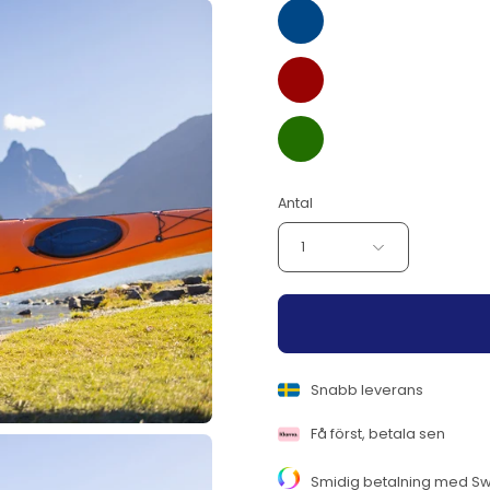
Blå/Svart
Röd/Svart
Grön/Svart
Antal
1
Snabb leverans
Få först, betala sen
Smidig betalning med Sw