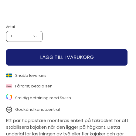
899 kr
Lägg
till
Antal
1
LÄGG TILL I VARUKORG
Snabb leverans
Få först, betala sen
Smidig betalning med Swish
Godkänd kanotcentral
Ett par höglastare monteras enkelt på takräcket för att
stabilisera kajaken när den ligger på högkant. Detta
underlättar lastningen av två eller fler kajaker och gör