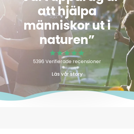
att hjälpa
människor ut i
naturen”
5396 Verifierade recensioner
Läs vår story