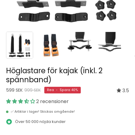
Höglastare för kajak (inkl. 2
spännband)
599 SEK
999 SEK
3.5
Rea
•
Spara
40%
2 recensioner
✅ Artiklar i lager! Skickas omgående!
Över 50 000 nöjda kunder