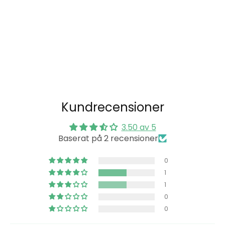
Prenumerera på vårt nyhetsbrev!
Prenumere
på
vårt
nyhetsbrev
Kundrecensioner
3.50 av 5
Baserat på 2 recensioner
0
1
1
0
0