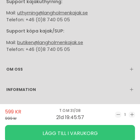
Support kajakuthyrning:
Mail:
uthyrning@langholmenkajak.se
Telefon: +46 (0)8 740 05 05
Support köpa kajak/SUP:
Mail:
butiken@langholmenkajak.se
Telefon: +46 (0)8 740 05 05
OM OSS
INFORMATION
Språk
Valuta
T.O.M 31/08
599 KR
Svenska
SEK Kr
21d 19:45:57
Minska
Ök
999 kr
antal
ant
LÄGG TILL I VARUKORG