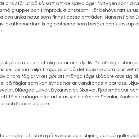
itions står ut på så sätt att de själva äger fartygen som driv
 små grupper och filmproduktionsteam. Här behövs rätt utrus
a den unika natur som finns i dessa områden. Nansen Polar Ex
 av lokal kännedom kring platserna som besöks och kunskap o
är.
isk plats med en otrolig natur och djurliv. De otroliga isberge
 se i denna miljö. I topp är ändå det spektakulära djurlivet m
 av andra fåglar vilket gör att många fågelskådare drar sig til
el på fåglar som kan synas här är Vandrande Albatross, Skjuv
svalor, Blåögda Lurvar, Dykarsvalor, Skarvar, Fjädernäbbar och 
tt få se många olika arter av valar så som Finvalar, Knölvalar,
lar och Späckhuggare.
nte omöjligt att stöta på Valross och Isbjörn, och då gäller det 