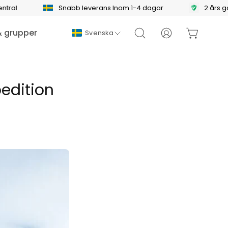
Snabb leverans Inom 1-4 dagar
2 års garant
Språk
& grupper
Svenska
Öppna
Mitt
Öppna kund
sökfältet
konto
edition