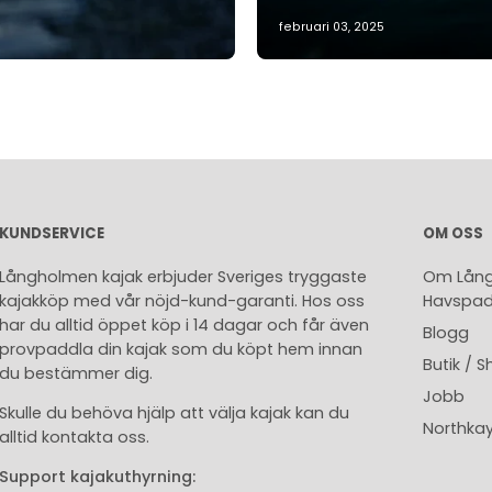
februari 03, 2025
KUNDSERVICE
OM OSS
Långholmen kajak erbjuder Sveriges tryggaste
Om Lång
kajakköp med vår nöjd-kund-garanti. Hos oss
Havspad
har du alltid öppet köp i 14 dagar och får även
Blogg
provpaddla din kajak som du köpt hem innan
Butik /
du bestämmer dig.
Jobb
Skulle du behöva hjälp att välja kajak kan du
Northka
alltid kontakta oss.
Support kajakuthyrning: