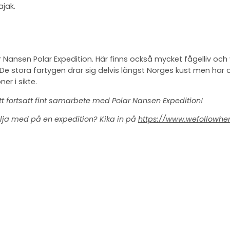
ajak.
 Nansen Polar Expedition. Här finns också mycket fågelliv oc
De stora fartygen drar sig delvis längst Norges kust men har
er i sikte.
tt fortsatt fint samarbete med Polar Nansen Expedition!
följa med på en expedition? Kika in på
https://www.wefollowhe