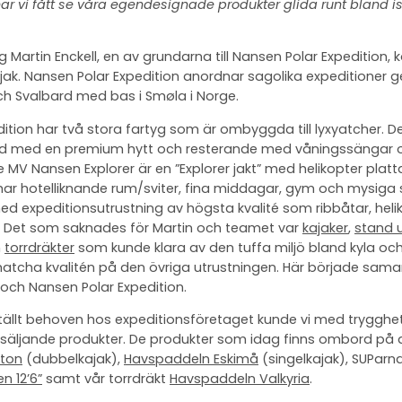
 vi fått se våra egendesignade produkter glida runt bland is
Martin Enckell, en av grundarna till Nansen Polar Expedition,
k. Nansen Polar Expedition anordnar sagolika expeditioner g
ch Svalbard med bas i Smøla i Norge.
ition har två stora fartyg som är ombyggda till lyxyatcher. D
rd med en premium hytt och resterande med våningssängar 
 MV Nansen Explorer är en ”Explorer jakt” med helikopter platt
har hotelliknande rum/sviter, fina middagar, gym och mysiga s
med expeditionsutrustning av högsta kvalité som ribbåtar, helik
 Det som saknades för Martin och teamet var
kajaker
,
stand 
h
torrdräkter
som kunde klara av den tuffa miljö bland kyla och
matcha kvalitén på den övriga utrustningen. Här började sama
och Nansen Polar Expedition.
rställt behoven hos expeditionsföretaget kunde vi med trygg
rsäljande produkter. De produkter som idag finns ombord på 
iton
(dubbelkajak),
Havspaddeln Eskimå
(singelkajak), SUParn
n 12’6”
samt vår torrdräkt
Havspaddeln Valkyria
.