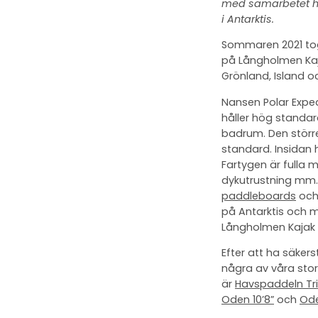
med samarbetet har
i Antarktis.
Sommaren 2021 tog 
på Långholmen Kaja
Grönland, Island o
Nansen Polar Exped
håller hög standa
badrum. Den större
standard. Insidan 
Fartygen är fulla 
dykutrustning mm.
paddleboards
oc
på Antarktis och 
Långholmen Kajak 
Efter att ha säke
några av våra sto
är
Havspaddeln Tr
Oden 10’8”
och
Ode