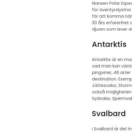
Nansen Polar Exped
för äventyrslystna
för att komma när
30 års erfarenhet
djuren som lever d
Antarktis
Antarktis är en mag
vad man kan väntas
pingviner, 46 arter
destination. Exemp
Jättesvalor, Storm
också möjligheten a
Sydvalar, Spermva
Svalbard
I Svalbard är det i