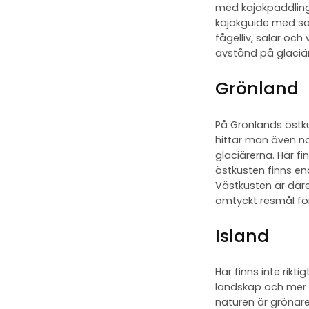
med kajakpaddlinge
kajakguide med sam
fågelliv, sälar oc
avstånd på glaciär
Grönland
På Grönlands östk
hittar man även no
glaciärerna. Här 
östkusten finns e
Västkusten är däre
omtyckt resmål för
Island
Här finns inte rik
landskap och mer g
naturen är grönare.