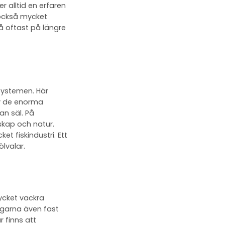
 alltid en erfaren
 också mycket
då oftast på längre
systemen. Här
av de enorma
n säl. På
kap och natur.
t fiskindustri. Ett
lvalar.
ycket vackra
ngarna även fast
r finns att