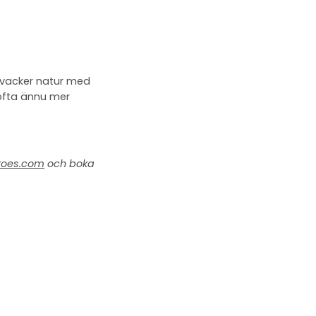
h vacker natur med
 ofta ännu mer
roes.com
och boka