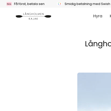
Hoppa
Få först, betala sen
Smidig betalning med Swish
till
innehåll
Hyra
Långho