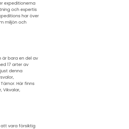
er expeditionerna
tning och expertis
peditions har över
m miljön och
n är bara en del av
ed 17 arter av
l just denna
svalor,
Tärnor. Här finns
 Vikvalar,
att vara försiktig