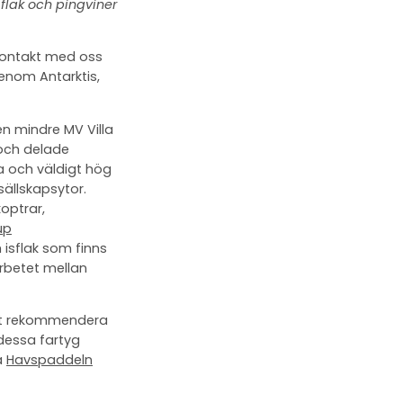
flak och pingviner
 kontakt med oss
enom Antarktis,
en mindre MV Villa
och delade
a och väldigt hög
ällskapsytor.
optrar,
up
 isflak som finns
rbetet mellan
het rekommendera
dessa fartyg
a
Havspaddeln