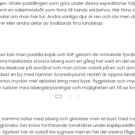
n. Under paddlingen som görs under dessa expeditioner följer
t en säkerhetsbåt som finns till hands vid behov. Här finns
h valar om man har tur. Andra vanliga djur är ren och räv men 
er eller andra delar av Svalbards fina landskap.
ust kan man paddla kajak och SUP genom de omtalade fjord
rra halvklotets största isberg som en gång har varit en del 
finns Myskoxe på avstånd och man stöter också på en och anna
ndast en by med namnet Scoresbysund, resten är öppna lands
mot mycket mer aktivitet kring med byar, flygplatser och mycke
 turister med isbergskryssningar och möjligheten att få se Knö
tigt samma natur med isberg och glaciärer men en kust med m
rönska. Det krävs fortfarande torrdräkter under kajakpaddli
 Djurlivet här är också lite lugnare men en hel del vackra fågla